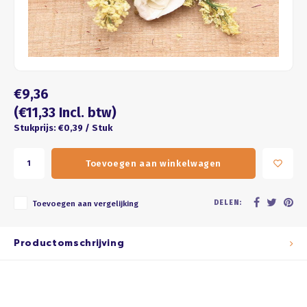
Four seasons
ROZE
Franse kus
WIT
Honeycomb
BRUIN
€9,36
ZWART
(€11,33 Incl. btw)
Stukprijs: €0,39 / Stuk
GOUD/ZILVER
Toevoegen aan winkelwagen
PASTEL
DELEN:
Toevoegen aan vergelijking
Productomschrijving