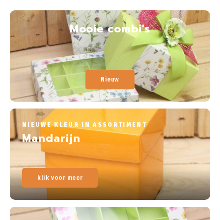
Mooie combi's
Nieuw
NIEUWE KLEUR IN ASSORTIMENT
Mandarijn
klik voor meer