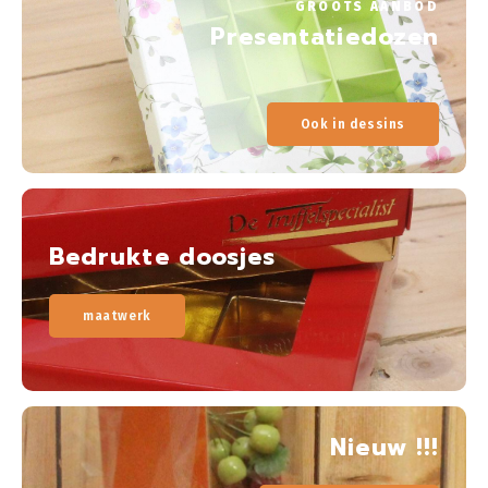
GROOTS AANBOD
Presentatiedozen
Ook in dessins
Bedrukte doosjes
maatwerk
Nieuw !!!