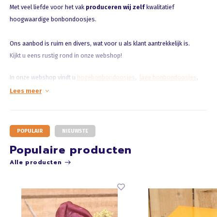
Met veel liefde voor het vak
produceren wij zelf
kwali
tatief
hoogwaardige bonbondoosjes.
Ons aanbod is ruim en divers, wat voor u als klant aantrekkelijk is.
Kijkt u eens rustig rond in onze webshop!
In onze webshop vindt u
hoge
bonbondoosjes
,
lage bonbondoosjes
,
kubussen
en
presentatiedozen
.
Lees meer
32 kleuren, diverse dessins en
wisselende
THEMA'S
.
POPULAIR
NIEUWSTE
B
anderollen (zelfs transparante!), linten en kant-en-klare strikken
behoren ook tot ons assortiment.
Populaire producten
Alle producten
Wij leveren aan bakkers, patissiers, banketbakkers, chocolatiers,
overige retail en groothandels, maar NIET aan particulieren.