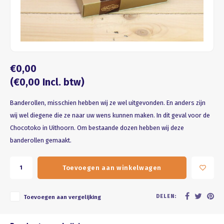
Four seasons
ROZE
Franse kus
WIT
Honeycomb
BRUIN
€0,00
ZWART
(€0,00 Incl. btw)
Banderollen, misschien hebben wij ze wel uitgevonden. En anders zijn
GOUD/ZILVER
wij wel diegene die ze naar uw wens kunnen maken. In dit geval voor de
Chocotoko in Uithoorn. Om bestaande dozen hebben wij deze
PASTEL
banderollen gemaakt.
Toevoegen aan winkelwagen
DELEN:
Toevoegen aan vergelijking