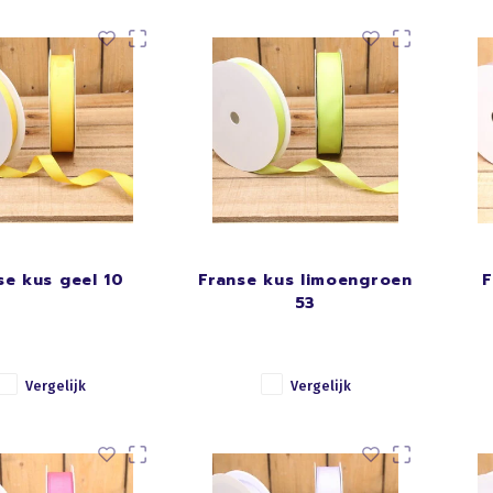
se kus geel 10
Franse kus limoengroen
F
53
Vergelijk
Vergelijk