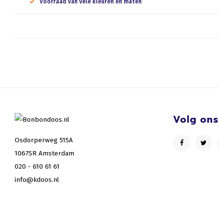
Voorraad van vele kleuren en maten
Volg ons
Osdorperweg 515A
1067SR Amsterdam
020 - 610 61 61
info@kdoos.nl