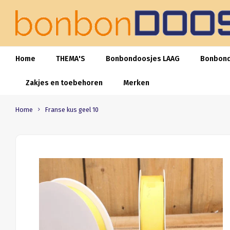
Home
THEMA'S
Bonbondoosjes LAAG
Bonbon
Zakjes en toebehoren
Merken
Home
Franse kus geel 10