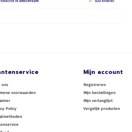
roductie in Amsterdam
020 6106161
antenservice
Mijn account
 ons
Registreren
emene voorwaarden
Mijn bestellingen
laimer
Mijn verlanglijst
acy Policy
Vergelijk producten
aalmethoden
tenservice