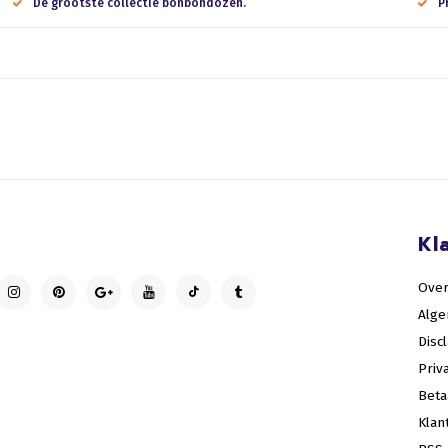
De grootste collectie bonbondozen.
P
Kl
Over
Alg
Disc
Priv
Bet
Klan