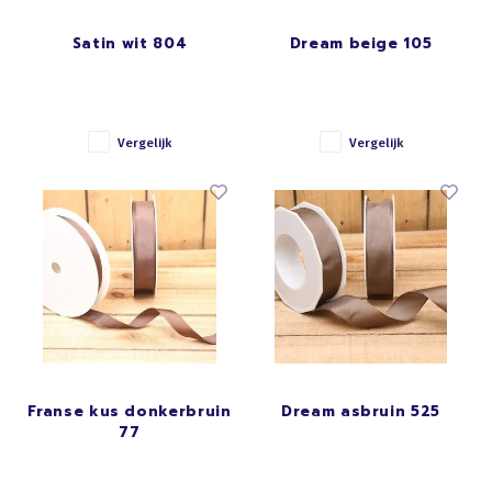
ROZE
Satin wit 804
Dream beige 105
Four seasons
WIT
Franse kus
BRUIN
Vergelijk
Vergelijk
Honeycomb
ZWART
GOUD/ZILVER
PASTEL
Franse kus donkerbruin
Dream asbruin 525
77