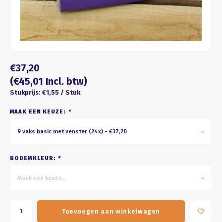
Four seasons
ROZE
Franse kus
WIT
Honeycomb
BRUIN
€37,20
ZWART
(€45,01 Incl. btw)
Stukprijs: €1,55 / Stuk
GOUD/ZILVER
MAAK EEN KEUZE:
*
PASTEL
9 vaks basic met venster (24x) - €37,20
BODEMKLEUR:
*
Maak een keuze...
Toevoegen aan winkelwagen