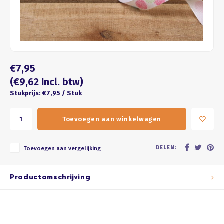
Four seasons
ROZE
Franse kus
WIT
Honeycomb
BRUIN
€7,95
ZWART
(€9,62 Incl. btw)
Stukprijs: €7,95 / Stuk
GOUD/ZILVER
Toevoegen aan winkelwagen
PASTEL
DELEN:
Toevoegen aan vergelijking
Productomschrijving