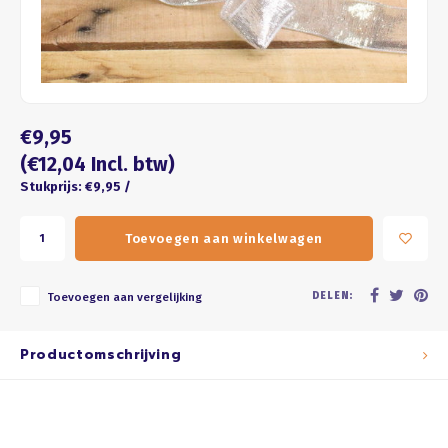
Four seasons
ROZE
Franse kus
WIT
Honeycomb
BRUIN
€9,95
ZWART
(€12,04 Incl. btw)
Stukprijs: €9,95 /
GOUD/ZILVER
Toevoegen aan winkelwagen
PASTEL
DELEN:
Toevoegen aan vergelijking
Productomschrijving