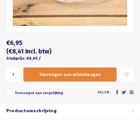
Four seasons
ROZE
Franse kus
WIT
Honeycomb
BRUIN
€6,95
ZWART
(€8,41 Incl. btw)
Stukprijs: €6,95 /
GOUD/ZILVER
Toevoegen aan winkelwagen
PASTEL
DELEN:
Toevoegen aan vergelijking
Productomschrijving