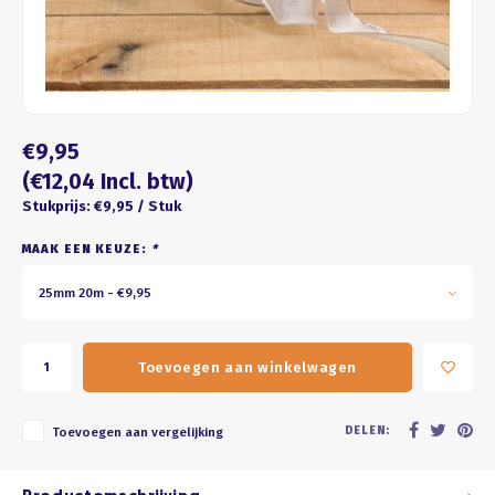
Four seasons
ROZE
Franse kus
WIT
Honeycomb
BRUIN
€9,95
ZWART
(€12,04 Incl. btw)
Stukprijs: €9,95 / Stuk
GOUD/ZILVER
MAAK EEN KEUZE:
*
PASTEL
25mm 20m - €9,95
Toevoegen aan winkelwagen
DELEN:
Toevoegen aan vergelijking