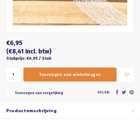
Four seasons
ROZE
Franse kus
WIT
Honeycomb
BRUIN
€6,95
ZWART
(€8,41 Incl. btw)
Stukprijs: €6,95 / Stuk
GOUD/ZILVER
Toevoegen aan winkelwagen
PASTEL
DELEN:
Toevoegen aan vergelijking
Productomschrijving