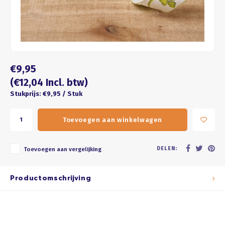
Four seasons
ROZE
Franse kus
WIT
Honeycomb
BRUIN
€9,95
ZWART
(€12,04 Incl. btw)
Stukprijs: €9,95 / Stuk
GOUD/ZILVER
Toevoegen aan winkelwagen
PASTEL
DELEN:
Toevoegen aan vergelijking
Productomschrijving