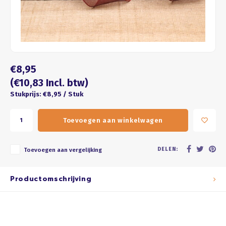
Four seasons
ROZE
Franse kus
WIT
Honeycomb
BRUIN
€8,95
ZWART
(€10,83 Incl. btw)
Stukprijs: €8,95 / Stuk
GOUD/ZILVER
Toevoegen aan winkelwagen
PASTEL
DELEN:
Toevoegen aan vergelijking
Productomschrijving