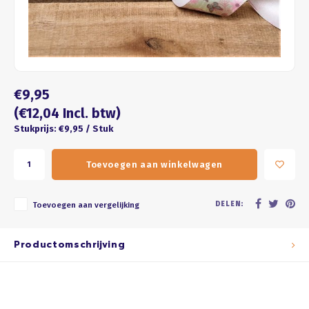
Four seasons
ROZE
Franse kus
WIT
Honeycomb
BRUIN
€9,95
ZWART
(€12,04 Incl. btw)
Stukprijs: €9,95 / Stuk
GOUD/ZILVER
Toevoegen aan winkelwagen
PASTEL
DELEN:
Toevoegen aan vergelijking
Productomschrijving