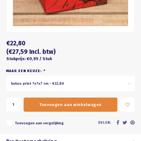
Four seasons
ROZE
Franse kus
WIT
Honeycomb
BRUIN
€22,80
ZWART
(€27,59 Incl. btw)
Stukprijs: €0,95 / Stuk
GOUD/ZILVER
MAAK EEN KEUZE:
*
PASTEL
kubus print 7x7x7 cm - €22,80
Toevoegen aan winkelwagen
DELEN:
Toevoegen aan vergelijking