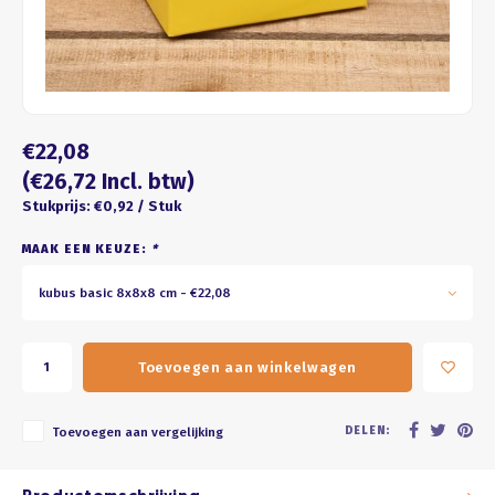
Four seasons
ROZE
Franse kus
WIT
Honeycomb
BRUIN
€22,08
ZWART
(€26,72 Incl. btw)
Stukprijs: €0,92 / Stuk
GOUD/ZILVER
MAAK EEN KEUZE:
*
PASTEL
kubus basic 8x8x8 cm - €22,08
Toevoegen aan winkelwagen
DELEN:
Toevoegen aan vergelijking