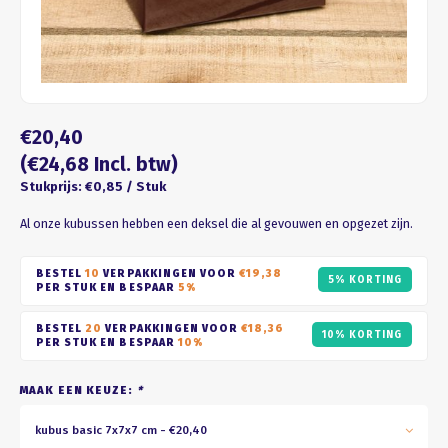
Four seasons
ROZE
Franse kus
WIT
Honeycomb
BRUIN
€20,40
ZWART
(€24,68 Incl. btw)
Stukprijs: €0,85 / Stuk
GOUD/ZILVER
Al onze kubussen hebben een deksel die al gevouwen en opgezet zijn.
PASTEL
BESTEL
10
VERPAKKINGEN VOOR
€19,38
5% KORTING
PER STUK EN BESPAAR
5%
BESTEL
20
VERPAKKINGEN VOOR
€18,36
10% KORTING
PER STUK EN BESPAAR
10%
MAAK EEN KEUZE:
*
kubus basic 7x7x7 cm - €20,40