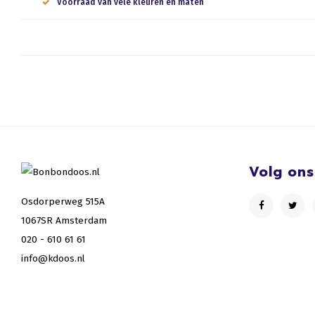
Voorraad van vele kleuren en maten
Volg ons
Osdorperweg 515A
1067SR Amsterdam
020 - 610 61 61
info@kdoos.nl