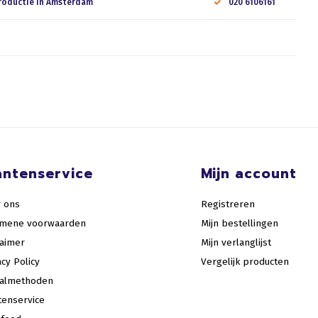
roductie in Amsterdam
020 6106161
antenservice
Mijn account
 ons
Registreren
emene voorwaarden
Mijn bestellingen
laimer
Mijn verlanglijst
acy Policy
Vergelijk producten
aalmethoden
tenservice