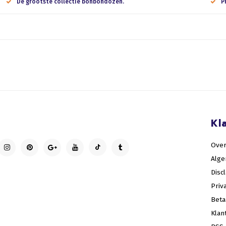
De grootste collectie bonbondozen.
P
Kl
Over
Alg
Disc
Priv
Bet
Klan