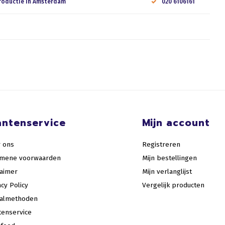
roductie in Amsterdam
020 6106161
antenservice
Mijn account
 ons
Registreren
emene voorwaarden
Mijn bestellingen
laimer
Mijn verlanglijst
acy Policy
Vergelijk producten
aalmethoden
tenservice