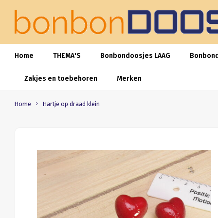
Home
THEMA'S
Bonbondoosjes LAAG
Bonbon
Zakjes en toebehoren
Merken
Home
Hartje op draad klein