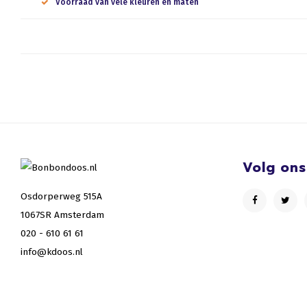
Voorraad van vele kleuren en maten
Volg ons
Osdorperweg 515A
1067SR Amsterdam
020 - 610 61 61
info@kdoos.nl