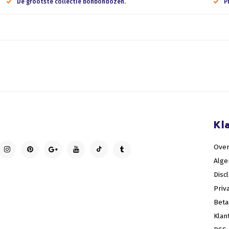
De grootste collectie bonbondozen.
P
Kl
Over
Alg
Disc
Priv
Bet
Klan