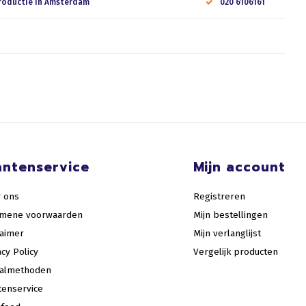
roductie in Amsterdam
020 6106161
antenservice
Mijn account
 ons
Registreren
emene voorwaarden
Mijn bestellingen
laimer
Mijn verlanglijst
acy Policy
Vergelijk producten
aalmethoden
tenservice