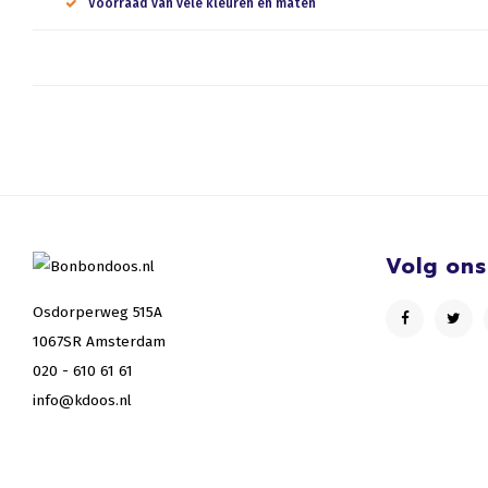
Voorraad van vele kleuren en maten
Volg ons
Osdorperweg 515A
1067SR Amsterdam
020 - 610 61 61
info@kdoos.nl