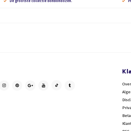
De grootste collectie bonbondozen.
P
Kl
Over
Alg
Disc
Priv
Bet
Klan