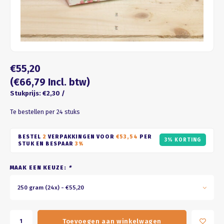
Four seasons
ROZE
Franse kus
WIT
Honeycomb
BRUIN
€55,20
ZWART
(€66,79 Incl. btw)
Stukprijs: €2,30 /
GOUD/ZILVER
Te bestellen per 24 stuks
PASTEL
BESTEL
2
VERPAKKINGEN VOOR
€53,54
PER
3% KORTING
STUK EN BESPAAR
3%
MAAK EEN KEUZE:
*
250 gram (24x) - €55,20
Toevoegen aan winkelwagen