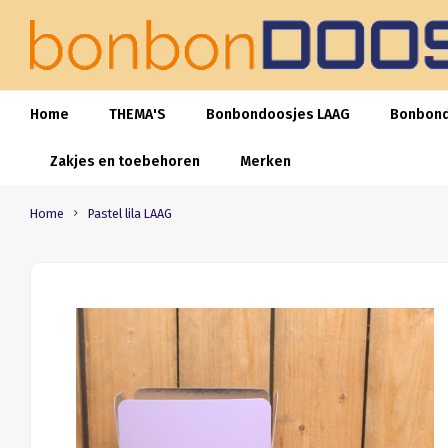
Home
THEMA'S
Bonbondoosjes LAAG
Bonbon
Zakjes en toebehoren
Merken
Home
Pastel lila LAAG