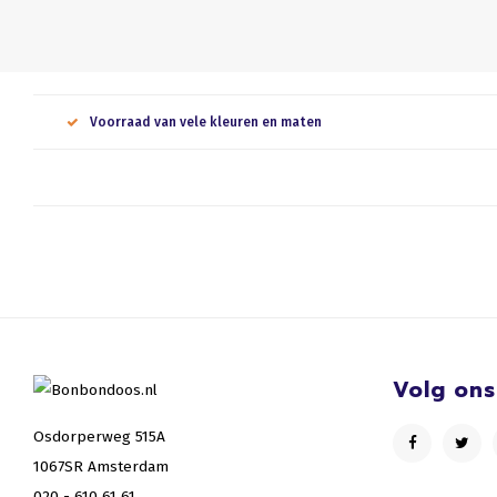
Voorraad van vele kleuren en maten
Volg ons
Osdorperweg 515A
1067SR Amsterdam
020 - 610 61 61