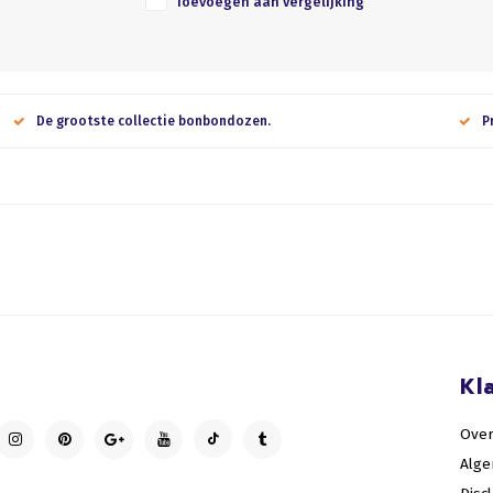
Toevoegen aan vergelijking
De grootste collectie bonbondozen.
P
Kl
Over
Alg