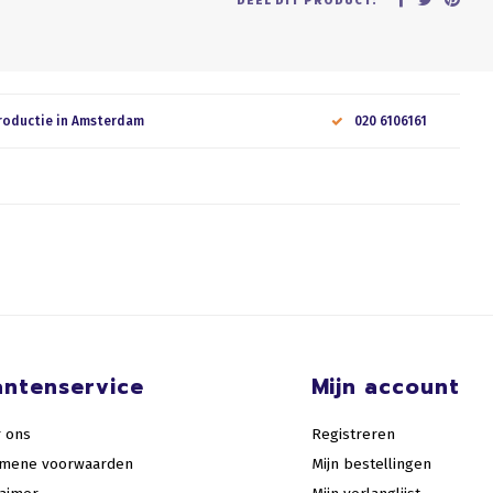
DEEL DIT PRODUCT:
roductie in Amsterdam
020 6106161
antenservice
Mijn account
 ons
Registreren
emene voorwaarden
Mijn bestellingen