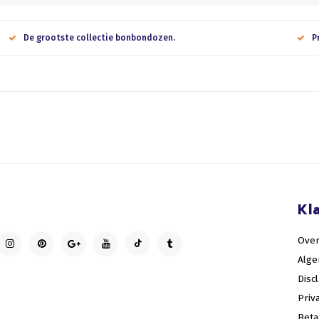
De grootste collectie bonbondozen.
P
Kl
Over
Alg
Disc
Priv
Bet