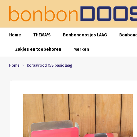
Home
THEMA'S
Bonbondoosjes LAAG
Bonbon
Zakjes en toebehoren
Merken
Home
Koraalrood 158 basic laag