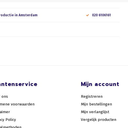
roductie in Amsterdam
020 6106161
antenservice
Mijn account
 ons
Registreren
emene voorwaarden
Mijn bestellingen
laimer
Mijn verlanglijst
acy Policy
Vergelijk producten
aalmethoden