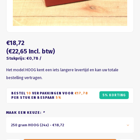
Four seasons
ROZE
Franse kus
WIT
Honeycomb
BRUIN
€18,72
ZWART
(€22,65 Incl. btw)
Stukprijs: €0,78 /
GOUD/ZILVER
Het model HOOG kent een iets langere levertijd en kan uw totale
bestelling vertragen.
PASTEL
BESTEL
10
VERPAKKINGEN VOOR
€17,78
5% KORTING
PER STUK EN BESPAAR
5%
MAAK EEN KEUZE:
*
250 gram HOOG (24x) - €18,72