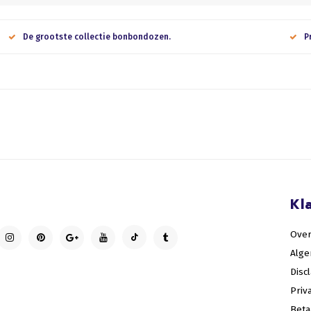
De grootste collectie bonbondozen.
P
Kl
Over
Alg
Disc
Priv
Bet