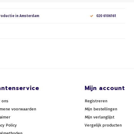
roductie in Amsterdam
020 6106161
antenservice
Mijn account
 ons
Registreren
emene voorwaarden
Mijn bestellingen
laimer
Mijn verlanglijst
acy Policy
Vergelijk producten
aalmethoden