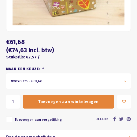
Four seasons
ROZE
Franse kus
WIT
Honeycomb
BRUIN
€61,68
ZWART
(€74,63 Incl. btw)
Stukprijs: €2,57 /
GOUD/ZILVER
MAAK EEN KEUZE:
*
PASTEL
8x8x8 cm - €61,68
Toevoegen aan winkelwagen
DELEN:
Toevoegen aan vergelijking