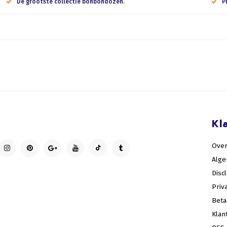
De grootste collectie bonbondozen.
P
Kl
Over
Alg
Disc
Priv
Bet
Klan