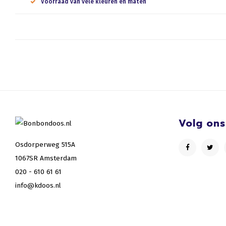
Voorraad van vele kleuren en maten
Volg ons
Osdorperweg 515A
1067SR Amsterdam
020 - 610 61 61
info@kdoos.nl