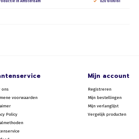
roductie in Amsterdam
020 6106161
antenservice
Mijn account
 ons
Registreren
emene voorwaarden
Mijn bestellingen
laimer
Mijn verlanglijst
acy Policy
Vergelijk producten
aalmethoden
tenservice