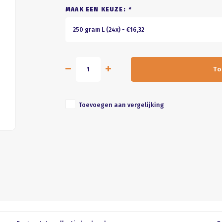
MAAK EEN KEUZE:
*
250 gram L (24x) - €16,32
To
Toevoegen aan vergelijking