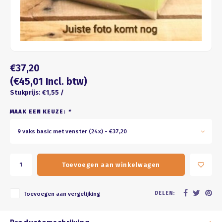
Four seasons
ROZE
Franse kus
WIT
Honeycomb
BRUIN
€37,20
ZWART
(€45,01 Incl. btw)
Stukprijs: €1,55 /
GOUD/ZILVER
MAAK EEN KEUZE:
*
PASTEL
9 vaks basic met venster (24x) - €37,20
Toevoegen aan winkelwagen
DELEN:
Toevoegen aan vergelijking