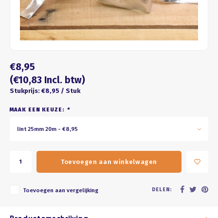
Four seasons
ROZE
Franse kus
WIT
Honeycomb
BRUIN
€8,95
ZWART
(€10,83 Incl. btw)
Stukprijs: €8,95 / Stuk
GOUD/ZILVER
MAAK EEN KEUZE:
*
PASTEL
lint 25mm 20m - €8,95
Toevoegen aan winkelwagen
DELEN:
Toevoegen aan vergelijking