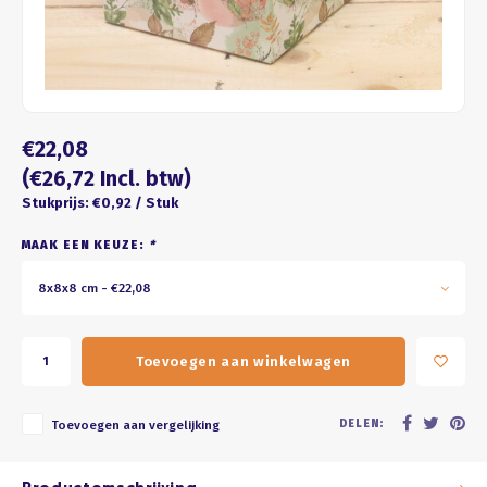
Four seasons
ROZE
Franse kus
WIT
Honeycomb
BRUIN
€22,08
ZWART
(€26,72 Incl. btw)
Stukprijs: €0,92 / Stuk
GOUD/ZILVER
MAAK EEN KEUZE:
*
PASTEL
8x8x8 cm - €22,08
Toevoegen aan winkelwagen
DELEN:
Toevoegen aan vergelijking